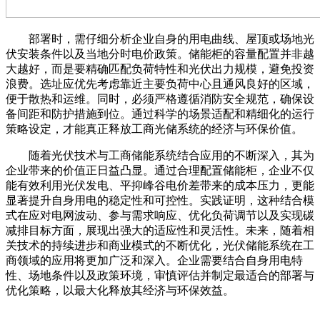
部署时，需仔细分析企业自身的用电曲线、屋顶或场地光
伏安装条件以及当地分时电价政策。储能柜的容量配置并非越
大越好，而是要精确匹配负荷特性和光伏出力规模，避免投资
浪费。选址应优先考虑靠近主要负荷中心且通风良好的区域，
便于散热和运维。同时，必须严格遵循消防安全规范，确保设
备间距和防护措施到位。通过科学的场景适配和精细化的运行
策略设定，才能真正释放工商光储系统的经济与环保价值。
随着光伏技术与工商储能系统结合应用的不断深入，其为
企业带来的价值正日益凸显。通过合理配置储能柜，企业不仅
能有效利用光伏发电、平抑峰谷电价差带来的成本压力，更能
显著提升自身用电的稳定性和可控性。实践证明，这种结合模
式在应对电网波动、参与需求响应、优化负荷调节以及实现碳
减排目标方面，展现出强大的适应性和灵活性。未来，随着相
关技术的持续进步和商业模式的不断优化，光伏储能系统在工
商领域的应用将更加广泛和深入。企业需要结合自身用电特
性、场地条件以及政策环境，审慎评估并制定最适合的部署与
优化策略，以最大化释放其经济与环保效益。