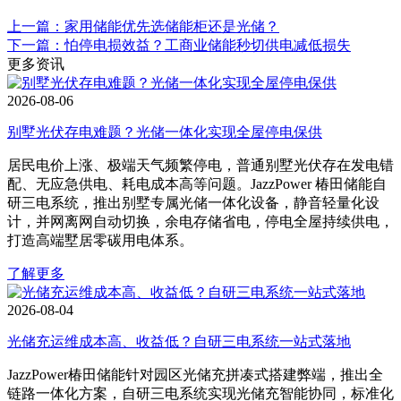
上一篇：家用储能优先选储能柜还是光储？
下一篇：怕停电损效益？工商业储能秒切供电减低损失
更多资讯
2026-08-06
别墅光伏存电难题？光储一体化实现全屋停电保供
居民电价上涨、极端天气频繁停电，普通别墅光伏存在发电错
配、无应急供电、耗电成本高等问题。JazzPower 椿田储能自
研三电系统，推出别墅专属光储一体化设备，静音轻量化设
计，并网离网自动切换，余电存储省电，停电全屋持续供电，
打造高端墅居零碳用电体系。
了解更多
2026-08-04
光储充运维成本高、收益低？自研三电系统一站式落地
JazzPower椿田储能针对园区光储充拼凑式搭建弊端，推出全
链路一体化方案，自研三电系统实现光储充智能协同，标准化