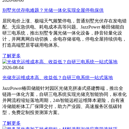
2026-08-06
别墅光伏存电难题？光储一体化实现全屋停电保供
居民电价上涨、极端天气频繁停电，普通别墅光伏存在发电错
配、无应急供电、耗电成本高等问题。JazzPower 椿田储能自
研三电系统，推出别墅专属光储一体化设备，静音轻量化设
计，并网离网自动切换，余电存储省电，停电全屋持续供电，
打造高端墅居零碳用电体系。
了解更多
2026-08-04
光储充运维成本高、收益低？自研三电系统一站式落地
JazzPower椿田储能针对园区光储充拼凑式搭建弊端，推出全
链路一体化方案，自研三电系统实现光储充智能协同，标准化
并网流程缩短落地周期，24h智能远程运维降本避险，自有液
冷储能柜体工厂保障交付，助力产业园、高速服务区低碳转
型，免费定制投资测算方案。
了解更多