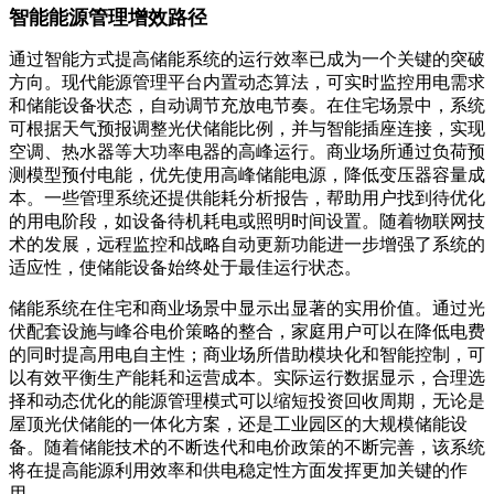
智能能源管理增效路径
通过智能方式提高储能系统的运行效率已成为一个关键的突破
方向。现代能源管理平台内置动态算法，可实时监控用电需求
和储能设备状态，自动调节充放电节奏。在住宅场景中，系统
可根据天气预报调整光伏储能比例，并与智能插座连接，实现
空调、热水器等大功率电器的高峰运行。商业场所通过负荷预
测模型预付电能，优先使用高峰储能电源，降低变压器容量成
本。一些管理系统还提供能耗分析报告，帮助用户找到待优化
的用电阶段，如设备待机耗电或照明时间设置。随着物联网技
术的发展，远程监控和战略自动更新功能进一步增强了系统的
适应性，使储能设备始终处于最佳运行状态。
储能系统在住宅和商业场景中显示出显著的实用价值。通过光
伏配套设施与峰谷电价策略的整合，家庭用户可以在降低电费
的同时提高用电自主性；商业场所借助模块化和智能控制，可
以有效平衡生产能耗和运营成本。实际运行数据显示，合理选
择和动态优化的能源管理模式可以缩短投资回收周期，无论是
屋顶光伏储能的一体化方案，还是工业园区的大规模储能设
备。随着储能技术的不断迭代和电价政策的不断完善，该系统
将在提高能源利用效率和供电稳定性方面发挥更加关键的作
用。