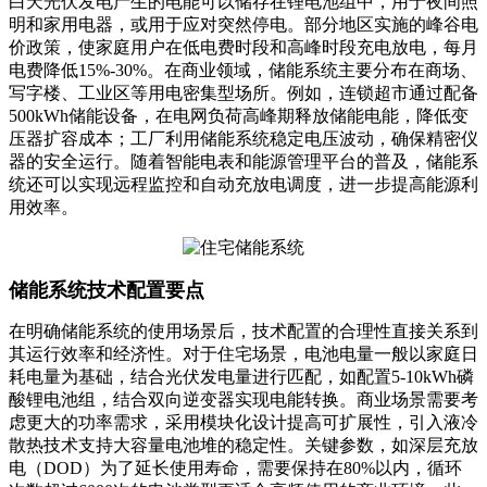
白天光伏发电产生的电能可以储存在锂电池组中，用于夜间照
明和家用电器，或用于应对突然停电。部分地区实施的峰谷电
价政策，使家庭用户在低电费时段和高峰时段充电放电，每月
电费降低15%-30%。在商业领域，储能系统主要分布在商场、
写字楼、工业区等用电密集型场所。例如，连锁超市通过配备
500kWh储能设备，在电网负荷高峰期释放储能电能，降低变
压器扩容成本；工厂利用储能系统稳定电压波动，确保精密仪
器的安全运行。随着智能电表和能源管理平台的普及，储能系
统还可以实现远程监控和自动充放电调度，进一步提高能源利
用效率。
储能系统技术配置要点
在明确储能系统的使用场景后，技术配置的合理性直接关系到
其运行效率和经济性。对于住宅场景，电池电量一般以家庭日
耗电量为基础，结合光伏发电量进行匹配，如配置5-10kWh磷
酸锂电池组，结合双向逆变器实现电能转换。商业场景需要考
虑更大的功率需求，采用模块化设计提高可扩展性，引入液冷
散热技术支持大容量电池堆的稳定性。关键参数，如深层充放
电（DOD）为了延长使用寿命，需要保持在80%以内，循环