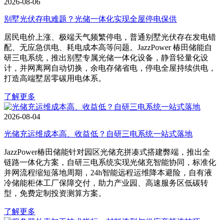
2026-08-06
别墅光伏存电难题？光储一体化实现全屋停电保供
居民电价上涨、极端天气频繁停电，普通别墅光伏存在发电错
配、无应急供电、耗电成本高等问题。JazzPower 椿田储能自
研三电系统，推出别墅专属光储一体化设备，静音轻量化设
计，并网离网自动切换，余电存储省电，停电全屋持续供电，
打造高端墅居零碳用电体系。
了解更多
2026-08-04
光储充运维成本高、收益低？自研三电系统一站式落地
JazzPower椿田储能针对园区光储充拼凑式搭建弊端，推出全
链路一体化方案，自研三电系统实现光储充智能协同，标准化
并网流程缩短落地周期，24h智能远程运维降本避险，自有液
冷储能柜体工厂保障交付，助力产业园、高速服务区低碳转
型，免费定制投资测算方案。
了解更多