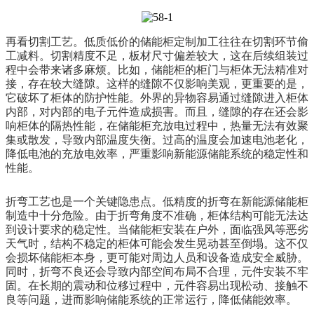
再看切割工艺。低质低价的储能柜定制加工往往在切割环节偷
工减料。切割精度不足，板材尺寸偏差较大，这在后续组装过
程中会带来诸多麻烦。比如，储能柜的柜门与柜体无法精准对
接，存在较大缝隙。这样的缝隙不仅影响美观，更重要的是，
它破坏了柜体的防护性能。外界的异物容易通过缝隙进入柜体
内部，对内部的电子元件造成损害。而且，缝隙的存在还会影
响柜体的隔热性能，在储能柜充放电过程中，热量无法有效聚
集或散发，导致内部温度失衡。过高的温度会加速电池老化，
降低电池的充放电效率，严重影响新能源储能系统的稳定性和
性能。
折弯工艺也是一个关键隐患点。低精度的折弯在新能源储能柜
制造中十分危险。由于折弯角度不准确，柜体结构可能无法达
到设计要求的稳定性。当储能柜安装在户外，面临强风等恶劣
天气时，结构不稳定的柜体可能会发生晃动甚至倒塌。这不仅
会损坏储能柜本身，更可能对周边人员和设备造成安全威胁。
同时，折弯不良还会导致内部空间布局不合理，元件安装不牢
固。在长期的震动和位移过程中，元件容易出现松动、接触不
良等问题，进而影响储能系统的正常运行，降低储能效率。