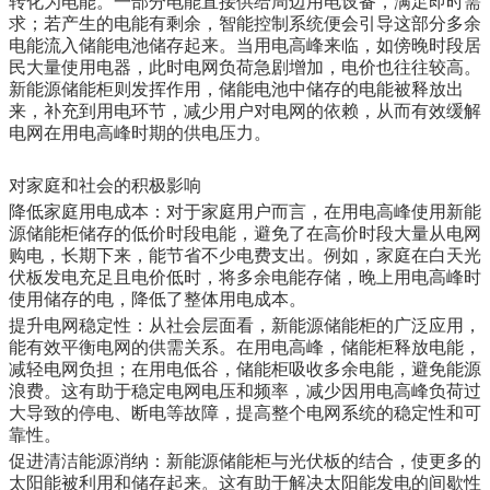
转化为电能。一部分电能直接供给周边用电设备，满足即时需
求；若产生的电能有剩余，智能控制系统便会引导这部分多余
电能流入储能电池储存起来。当用电高峰来临，如傍晚时段居
民大量使用电器，此时电网负荷急剧增加，电价也往往较高。
新能源储能柜则发挥作用，储能电池中储存的电能被释放出
来，补充到用电环节，减少用户对电网的依赖，从而有效缓解
电网在用电高峰时期的供电压力。
对家庭和社会的积极影响
降低家庭用电成本：对于家庭用户而言，在用电高峰使用新能
源储能柜储存的低价时段电能，避免了在高价时段大量从电网
购电，长期下来，能节省不少电费支出。例如，家庭在白天光
伏板发电充足且电价低时，将多余电能存储，晚上用电高峰时
使用储存的电，降低了整体用电成本。
提升电网稳定性：从社会层面看，新能源储能柜的广泛应用，
能有效平衡电网的供需关系。在用电高峰，储能柜释放电能，
减轻电网负担；在用电低谷，储能柜吸收多余电能，避免能源
浪费。这有助于稳定电网电压和频率，减少因用电高峰负荷过
大导致的停电、断电等故障，提高整个电网系统的稳定性和可
靠性。
促进清洁能源消纳：新能源储能柜与光伏板的结合，使更多的
太阳能被利用和储存起来。这有助于解决太阳能发电的间歇性