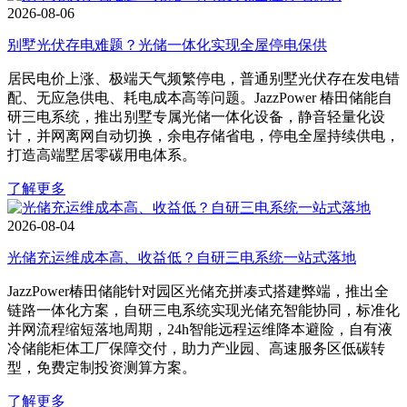
2026-08-06
别墅光伏存电难题？光储一体化实现全屋停电保供
居民电价上涨、极端天气频繁停电，普通别墅光伏存在发电错
配、无应急供电、耗电成本高等问题。JazzPower 椿田储能自
研三电系统，推出别墅专属光储一体化设备，静音轻量化设
计，并网离网自动切换，余电存储省电，停电全屋持续供电，
打造高端墅居零碳用电体系。
了解更多
2026-08-04
光储充运维成本高、收益低？自研三电系统一站式落地
JazzPower椿田储能针对园区光储充拼凑式搭建弊端，推出全
链路一体化方案，自研三电系统实现光储充智能协同，标准化
并网流程缩短落地周期，24h智能远程运维降本避险，自有液
冷储能柜体工厂保障交付，助力产业园、高速服务区低碳转
型，免费定制投资测算方案。
了解更多