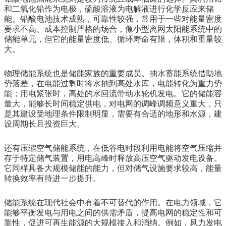
和二氧化铅作为电极，硫酸溶液为电解液进行化学反应来储
能。铅酸电池技术成熟，可靠性较强，常用于一些对能量密度
要求不高、成本控制严格的场合，像小型离网太阳能系统中的
储能单元，但它的能量密度低、循环寿命有限，体积和重量较
大。
物理储能系统也是储能家族的重要成员。抽水蓄能系统借助地
势落差，在电能过剩时将水抽到高处水库，电能转化为重力势
能；用电紧张时，高处的水回流带动水轮机发电。它的储能容
量大，能够长时间稳定供电，对电网的调峰调频意义重大，只
是其建设受地理条件限制明显，需要有合适的地形和水源，建
设周期长且投资巨大。
还有压缩空气储能系统，在低谷电时段利用电能将空气压缩并
存于特定储气装置，用电高峰时释放高压空气驱动发电设备。
它同样具备大规模储能的能力，但对储气设施要求较高，能量
转换效率有待进一步提升。
储能系统在现代社会中有着不可替代的作用。在电力领域，它
能够平衡发电与用电之间的供需矛盾，提高电网的稳定性和可
靠性，促进可再生能源的大规模接入和消纳。例如，风力发电