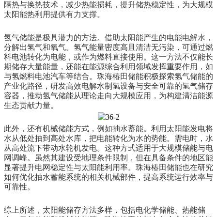
隔热与换热技术，减少热能损耗，提升储热稳定性，为大规模
太阳能热利用提供有力支撑。
氢气储能是极具潜力的方法。借助太阳能产生的电能电解水，
分解出氢气和氧气。氢气能量密度高且清洁无污染，可通过燃
料电池转化为电能，或作为燃料直接使用。这一方法不仅能长
期储存大量能量，还能在能源综合利用领域发挥重要作用，如
与氢燃料电池汽车等结合。珠海椿田储能积极探索氢气储能的
产业化路径，研发高效电解水制氢设备与安全可靠的氢气储存
容器，推动氢气储能从理论走向大规模应用，为构建清洁能源
生态贡献力量。
此外，还有机械储能方式，例如抽水蓄能。利用太阳能发电将
水从低处抽到高处水库，把电能转化为水的势能。需电时，水
从高处流下带动水轮机发电。这种方式适用于大规模储能与电
网调峰。虽然其建设受地理条件限制，但在具备条件的地区能
显著提升电网稳定性与太阳能利用率。珠海椿田储能也在研究
如何优化抽水蓄能系统的相关机械部件，提高系统运行效率与
可靠性。
综上所述，太阳能储存方法多样，包括电化学储能、热能储