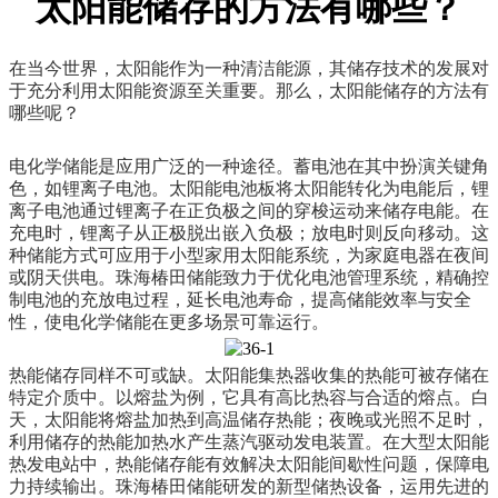
太阳能储存的方法有哪些？
在当今世界，太阳能作为一种清洁能源，其储存技术的发展对
于充分利用太阳能资源至关重要。那么，太阳能储存的方法有
哪些呢？
电化学储能是应用广泛的一种途径。蓄电池在其中扮演关键角
色，如锂离子电池。太阳能电池板将太阳能转化为电能后，锂
离子电池通过锂离子在正负极之间的穿梭运动来储存电能。在
充电时，锂离子从正极脱出嵌入负极；放电时则反向移动。这
种储能方式可应用于小型家用太阳能系统，为家庭电器在夜间
或阴天供电。珠海椿田储能致力于优化电池管理系统，精确控
制电池的充放电过程，延长电池寿命，提高储能效率与安全
性，使电化学储能在更多场景可靠运行。
热能储存同样不可或缺。太阳能集热器收集的热能可被存储在
特定介质中。以熔盐为例，它具有高比热容与合适的熔点。白
天，太阳能将熔盐加热到高温储存热能；夜晚或光照不足时，
利用储存的热能加热水产生蒸汽驱动发电装置。在大型太阳能
热发电站中，热能储存能有效解决太阳能间歇性问题，保障电
力持续输出。珠海椿田储能研发的新型储热设备，运用先进的