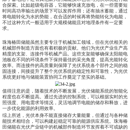
合探索。比如超级电容器，它能够快速充放电，在一些需要短
时间高功率输出的场景下可以发挥作用；还有抽水蓄能，通过
将电能转化为水的势能，在合适的时候再将势能转化为电能，
不过这种方式一般适用于大规模储能且对地理条件有一定要
求。
珠海椿田储能虽然主要专注于机械加工领域，但在光伏相关的
机械部件制造方面也有着积极的贡献。他们为光伏产业生产高
精度的支架、连接件等机械产品。这些支架能够确保太阳能电
池板在不同的环境条件下保持最佳的采光角度，提高光能转化
效率。而连接件的高质量则保障了光伏系统各个部件之间的稳
固连接，间接提升了整个光伏系统的稳定性和可靠性，为光伏
系统更好地与储能装置协同工作奠定了坚实的基础。
值得注意的是，随着技术的不断发展，光伏储能系统的智能化
程度也在不断提高。通过先进的控制系统，可以根据实时的光
照强度、用电需求等情况，灵活地调节电能的储存和释放，进
一步优化能源的利用效率。
综上所述，光伏本身不能直接储存大量能量，但通过与各种储
能技术相结合，可以构建起稳定可靠的能源供应系统。珠海椿
田储能在光伏产业链中的机械部件制造环节发挥着不可或缺的